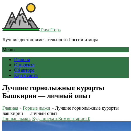
TravelTops
Лучшие достопримечательности России и мира
Меню
Главная
О проекте
Об авторе
Карта сайта
Лучшие горнолыжные курорты
Башкирии — личный опыт
Главная
»
Горные лыжи
»
Лучшие горнолыжные курорты
Башкирии — личный опыт
Горные лыжи
,
Куда поехать
Комментарии: 0