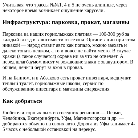
Учитывая, что трассы №№1, 4 и 5 не очень длинные, через
некоторое время возникает ощущение карусели.
Инфраструктура: парковка, прокат, магазины
Парковка на наших горнолыжках платная — 100-300 руб за
каждый въезд в зависимости от сезона. Организации при этом
никакой — народ ставит авто как попало, можно заехать и
далеко топать пешком, а то и вовсе не найти место. В случае
кражи (а такое случается) охрана ни за что не отвечает. А
перед шлагбаумом висят угрожающие знаки с эвакуатором. В
общем, деньги берут за вход в провал.
И на Банном, и в Абзаково есть прокат инвентаря, медпункт,
теплый туалет, горнолыжные школы, сервис по
обслуживанию инвентаря и магазины снаряжения.
Как добраться
Любители горных лыж из соседних регионов — Перми,
Челябинка, Екатеринбурга, Уфы, Магнитогорска и др. —
добираются обычно на своих авто. Дорога из Уфы занимает 4-
5 часов с небольшой остановкой на перекус.