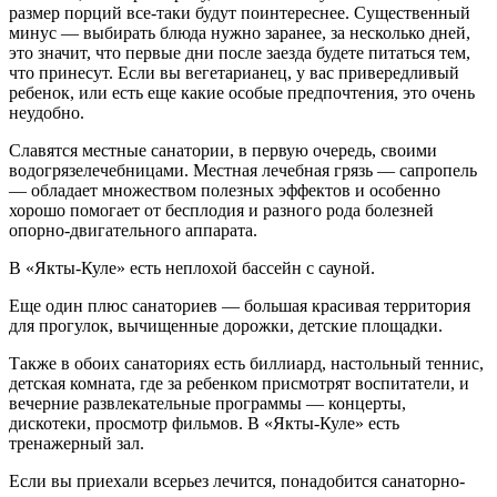
размер порций все-таки будут поинтереснее. Существенный
минус — выбирать блюда нужно заранее, за несколько дней,
это значит, что первые дни после заезда будете питаться тем,
что принесут. Если вы вегетарианец, у вас привередливый
ребенок, или есть еще какие особые предпочтения, это очень
неудобно.
Славятся местные санатории, в первую очередь, своими
водогрязелечебницами. Местная лечебная грязь — сапропель
— обладает множеством полезных эффектов и особенно
хорошо помогает от бесплодия и разного рода болезней
опорно-двигательного аппарата.
В «Якты-Куле» есть неплохой бассейн с сауной.
Еще один плюс санаториев — большая красивая территория
для прогулок, вычищенные дорожки, детские площадки.
Также в обоих санаториях есть биллиард, настольный теннис,
детская комната, где за ребенком присмотрят воспитатели, и
вечерние развлекательные программы — концерты,
дискотеки, просмотр фильмов. В «Якты-Куле» есть
тренажерный зал.
Если вы приехали всерьез лечится, понадобится санаторно-