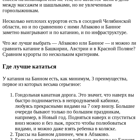
между массажем и шашлыками, но не увлеченным
горнолыжникам.
Несколько неплохих курортов есть в соседней Челябинской
области, но и по сравнению с ними Абзаково и Банное
заметно выигрывают и по катанию, и по инфраструктуре.
Что же лучше выбрать — Абзаково или Банное — и можно ли
сравнить катание в Башкирии, Австрии и в Красной Поляне?
Сравним курорты по нескольким критериям.
Где лучше кататься
У катания на Банном есть, как минимум, 3 преимущества,
первое из которых весьма серьезное:
Гондольная канатная дорога. Это значит, что наверх вы
быстро поднимаетесь в непродуваемой кабинке,
любуясь прекрасными видами на 7 озер внизу. Большие
очереди бывают только по большим праздникам,
например, в Новый год. Подняться наверх и спуститься
вниз можно и без лыж, просто чтобы полюбоваться
видами, и можно даже взять ребенка в коляске.
Трассы на Банном длиннее, чем в Абзаково.
Если вы любите красивые пейзажи, то виды на Банном