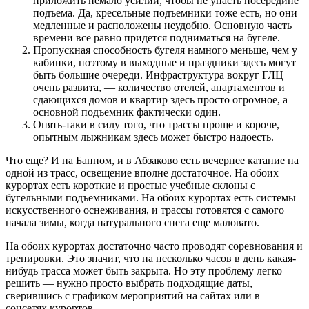
приложить немало усилий, чтобы не упасть посередине
подъема. Да, кресельные подъемники тоже есть, но они
медленные и расположены неудобно. Основную часть
времени все равно придется подниматься на бугеле.
Пропускная способность бугеля намного меньше, чем у
кабинки, поэтому в выходные и праздники здесь могут
быть большие очереди. Инфраструктура вокруг ГЛЦ
очень развита, — количество отелей, апартаментов и
сдающихся домов и квартир здесь просто огромное, а
основной подъемник фактически один.
Опять-таки в силу того, что трассы проще и короче,
опытным лыжникам здесь может быстро надоесть.
Что еще? И на Банном, и в Абзаково есть вечернее катание на
одной из трасс, освещение вполне достаточное. На обоих
курортах есть короткие и простые учебные склоны с
бугельными подъемниками. На обоих курортах есть системы
искусственного оснеживания, и трассы готовятся с самого
начала зимы, когда натурального снега еще маловато.
На обоих курортах достаточно часто проводят соревнования и
тренировки. Это значит, что на несколько часов в день какая-
нибудь трасса может быть закрыта. Но эту проблему легко
решить — нужно просто выбрать подходящие даты,
сверившись с графиком мероприятий на сайтах или в
соцсетях курортов.