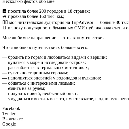
Несколько фактов обо мне:
🏨 посетила более 200 городов в 18 странах;
🚙 проехала более 160 тыс. км.;
🙋‍♂️ моя читательская аудитория на TripAdvisor — больше 30 тыс
📑 в эпоху популярности бумажных СМИ публиковала статьи о п
Мое любимое направление — это автопутешествия.
Что я люблю в путешествиях больше всего:
— бродить по горам и любоваться видами с вершин;
— купаться в море и исследовать острова;
— расслабляться в термальных источниках;
— гулять по старинным городам;
— наполняться энергией у водопадов и вулканов;
— общаться с интересными людьми;
— ездить на за рулем;
— получать новый, необычный опыт;
— умудряться вместить все это, вместе взятое, в одно путешест
Facebook
Twitter
Вконтакте
Google+