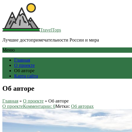
TravelTops
Лучшие достопримечательности России и мира
Меню
Главная
О проекте
Об авторе
Карта сайта
Об авторе
Главная
»
О проекте
»
Об авторе
О проекте
Комментарии: 0
Метки:
Об авторах