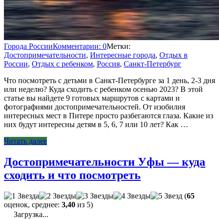
Города России
Комментарии: 0
Метки:
Достопримечательности
,
Интересные города
,
Отдых в
России
,
Отдых с ребенком
,
Россия
,
Санкт-Петербург
Что посмотреть с детьми в Санкт-Петербурге за 1 день, 2-3 дня
или неделю? Куда сходить с ребенком осенью 2023? В этой
статье вы найдете 9 готовых маршрутов с картами и
фотографиями достопримечательностей. От изобилия
интересных мест в Питере просто разбегаются глаза. Какие из
них будут интересны детям в 5, 6, 7 или 10 лет? Как …
Читать далее
Достопримечательности Уфы — куда
сходить и что посмотреть
(
65
оценок, среднее:
3,40
из 5)
Загрузка...