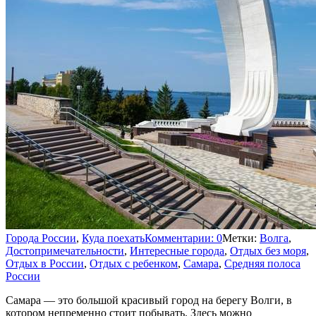
Города России
,
Куда поехать
Комментарии: 0
Метки:
Волга
,
Достопримечательности
,
Интересные города
,
Отдых без моря
,
Отдых в России
,
Отдых с ребенком
,
Самара
,
Средняя полоса
России
Самара — это большой красивый город на берегу Волги, в
котором непременно стоит побывать. Здесь можно