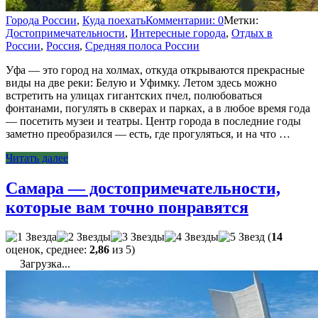
Города России
,
Куда поехать
Комментарии: 0
Метки:
Достопримечательности
,
Интересные города
,
Отдых в
России
,
Россия
,
Средняя полоса России
Уфа — это город на холмах, откуда открываются прекрасные
виды на две реки: Белую и Уфимку. Летом здесь можно
встретить на улицах гигантских пчел, полюбоваться
фонтанами, погулять в скверах и парках, а в любое время года
— посетить музеи и театры. Центр города в последние годы
заметно преобразился — есть, где прогуляться, и на что …
Читать далее
Самара — достопримечательности,
которые вам точно понравятся
(
14
оценок, среднее:
2,86
из 5)
Загрузка...