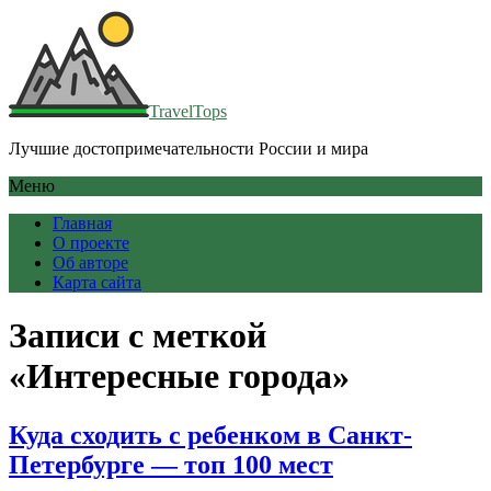
TravelTops
Лучшие достопримечательности России и мира
Меню
Главная
О проекте
Об авторе
Карта сайта
Записи с меткой
«Интересные города»
Куда сходить с ребенком в Санкт-
Петербурге — топ 100 мест